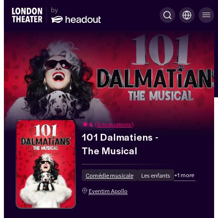
4
(
6 évaluations
)
101 Dalmatiens -
The Musical
+
1
more
Comédie musicale
Les enfants
Eventim Apollo