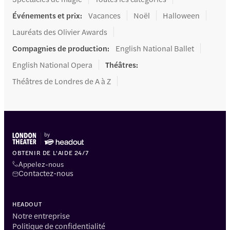
Événements et prix
:
Vacances
Noël
Halloween
Lauréats des Olivier Awards
Compagnies de production
:
English National Ballet
English National Opera
Théâtres
:
Théâtres de Londres de A à Z
OBTENIR DE L'AIDE 24/7
Appelez-nous
Contactez-nous
HEADOUT
Notre entreprise
Politique de confidentialité