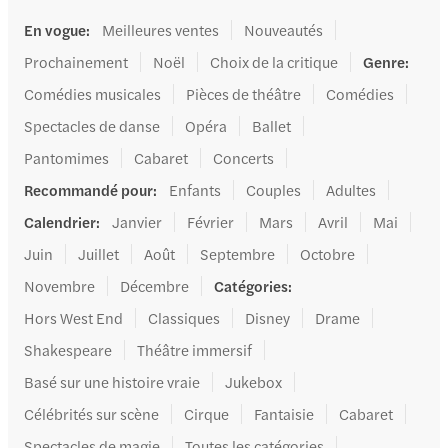
En vogue
:
Meilleures ventes
Nouveautés
Prochainement
Noël
Choix de la critique
Genre
:
Comédies musicales
Pièces de théâtre
Comédies
Spectacles de danse
Opéra
Ballet
Pantomimes
Cabaret
Concerts
Recommandé pour
:
Enfants
Couples
Adultes
Calendrier
:
Janvier
Février
Mars
Avril
Mai
Juin
Juillet
Août
Septembre
Octobre
Novembre
Décembre
Catégories
:
Hors West End
Classiques
Disney
Drame
Shakespeare
Théâtre immersif
Basé sur une histoire vraie
Jukebox
Célébrités sur scène
Cirque
Fantaisie
Cabaret
Spectacles de magie
Toutes les catégories