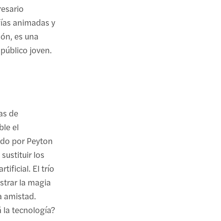
resario
fías animadas y
ión, es una
 público joven.
as de
ble el
ado por Peyton
ustituir los
ificial. El trío
trar la magia
a amistad.
 la tecnología?