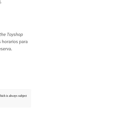
.
 the Toyshop
 horarios para
eserva.
which is always subject