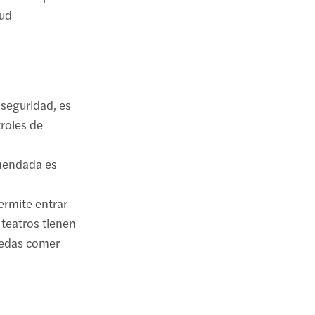
tud
 seguridad, es
roles de
omendada es
ermite entrar
teatros tienen
uedas comer