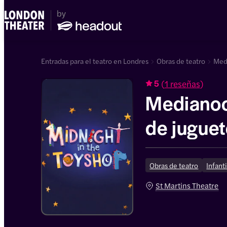
Entradas para el teatro en Londres
Obras de teatro
Medi
(
1 reseñas
)
5
Medianoc
de jugue
Obras de teatro
Infanti
St Martins Theatre