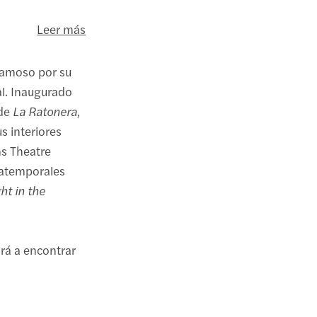
Leer más
famoso por su
al. Inaugurado
 de
La Ratonera
,
s interiores
ns Theatre
 atemporales
ht in the
rá a encontrar