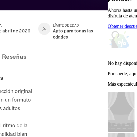
Ahorra hasta u
disfruta de ate
A
LÍMITE DE EDAD
Obtener descue
e abril de 2026
Apto para todas las
edades
Reseñas
No hay disponi
Por suerte, aqu
es
Más espectácul
ucción original
 en un formato
s adultos
 ritmo de la
nalidad bien