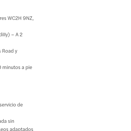
ndres WC2H 9NZ,
illy) – A 2
s Road y
0 minutos a pie
servicio de
ada sin
aseos adaptados