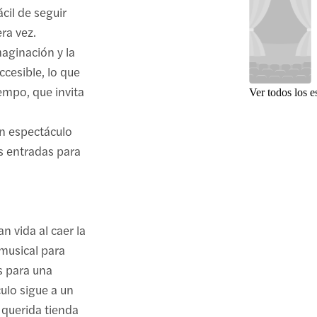
ácil de seguir
ra vez.
maginación y la
ccesible, lo que
iempo, que invita
Ver todos los e
un espectáculo
us entradas para
 vida al caer la
musical para
s para una
ulo sigue a un
u querida tienda