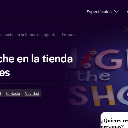
Espectáculos
anoche en la tienda de juguetes - Entradas
he en la tienda
tes
l
Fantasía
Navidad
¿Quieres re
personas?