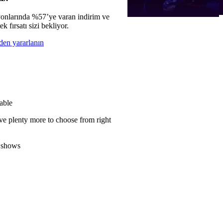
onlarında %57’ye varan indirim ve
ek fırsatı sizi bekliyor.
den yararlanın
able
ve plenty more to choose from right
 shows