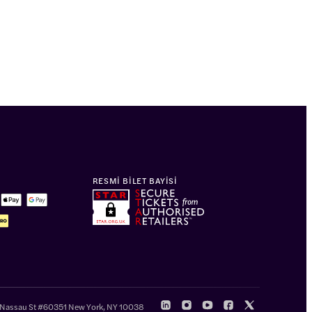
RESMI BILET BAYISI
 Nassau St #60351 New York, NY 10038