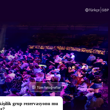
Türkçe
GBP
Tüm fotoğraflar
 kişilik grup rezervasyonu mu
ız?