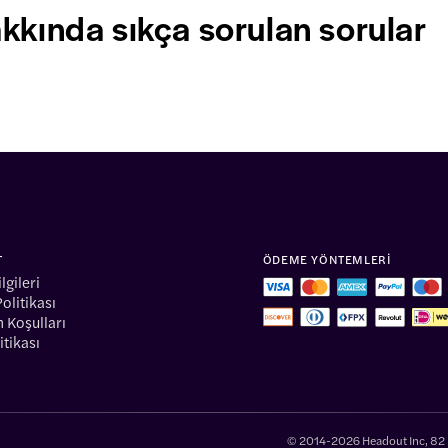
kkında sıkça sorulan sorular
T
ÖDEME YÖNTEMLERI
lgileri
Politikası
 Koşulları
itikası
© 2014-2026 Headout Inc, 82