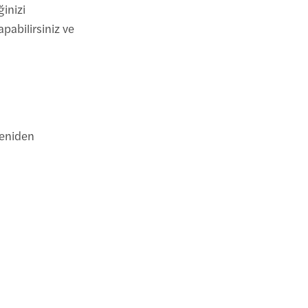
ğinizi
pabilirsiniz ve
yeniden