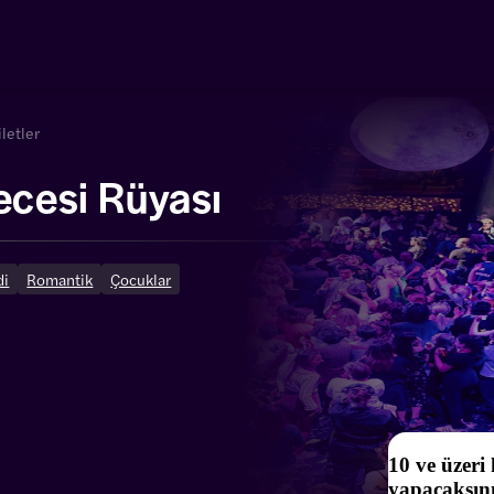
iletler
ecesi Rüyası
di
Romantik
Çocuklar
10 ve üzeri
yapacaksın