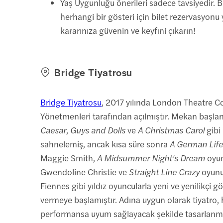
Yaş Uygunluğu önerileri sadece tavsiyedir. 
herhangi bir gösteri için bilet rezervasyon
kararınıza güvenin ve keyfini çıkarın!
Bridge Tiyatrosu
Bridge Tiyatrosu
, 2017 yılında London Theatre 
Yönetmenleri tarafından açılmıştır. Mekan başla
Caesar
,
Guys and Dolls
ve
A Christmas Carol
gibi 
sahnelemiş, ancak kısa süre sonra
A German Lif
Maggie Smith,
A Midsummer Night's Dream
oyu
Gwendoline Christie ve
Straight Line Crazy
oyunu
Fiennes gibi yıldız oyuncularla yeni ve yenilikçi gö
vermeye başlamıştır. Adına uygun olarak tiyatro, 
performansa uyum sağlayacak şekilde tasarlanmı