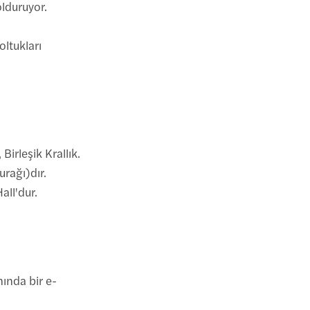
olduruyor.
oltukları
irleşik Krallık.
rağı)dır.
all'dur.
nında bir e-