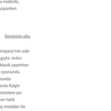
Bu nedenle,
u yaparken
Devamını oku
Company'nin eski
ngıçta
Julius
klasik yapımları
e
oyununda
nunda
nda Ralph
sterilere yer
her türlü
ş modüler bir