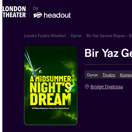
Londra Tiyatro Biletleri
Oynar
Bir Yaz Gecesi Rüyası - B
Bir Yaz G
Oynar
Tiyatro
Kome
Bridge Tiyatrosu