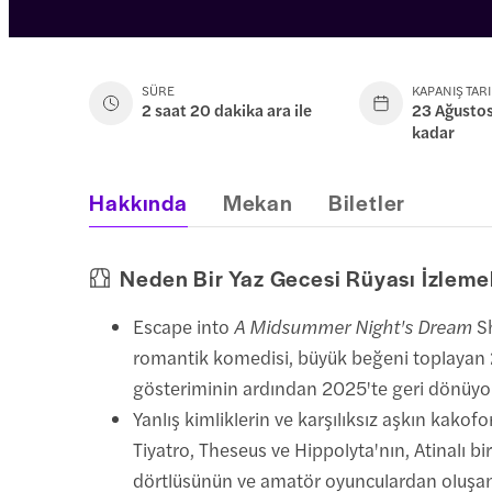
SÜRE
KAPANIŞ TARI
2 saat 20 dakika ara ile
23 Ağustos
kadar
Hakkında
Mekan
Biletler
Neden Bir Yaz Gecesi Rüyası İzlemel
Escape into
A Midsummer Night's Dream
Sh
romantik komedisi, büyük beğeni toplayan
gösteriminin ardından 2025'te geri dönüyo
Yanlış kimliklerin ve karşılıksız aşkın kakofo
Tiyatro, Theseus ve Hippolyta'nın, Atinalı bi
dörtlüsünün ve amatör oyunculardan oluşan b