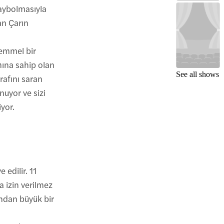
kaybolmasıyla
an Çarın
kemmel bir
mına sahip olan
See all shows
rafını saran
nuyor ve sizi
iyor.
e edilir. 11
 izin verilmez
ndan büyük bir