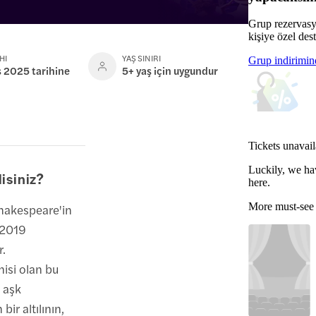
Grup rezervasy
kişiye özel dest
HI
YAŞ SINIRI
Grup indirimin
 2025 tarihine
5+ yaş için uygundur
Tickets unavail
Luckily, we ha
isiniz?
here.
More must-see
akespeare'in
 2019
r.
nisi olan bu
r aşk
ir altılının,