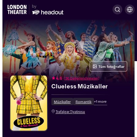
Tüm fotoğraflar
4.6
(
36 Değerlendirmeler
)
Clueless Müzikaller
+
1
more
Müzikaller
Romantik
Trafalgar Tiyatrosu