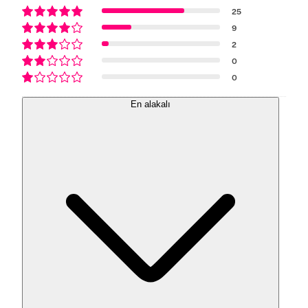
25
9
2
0
0
En alakalı