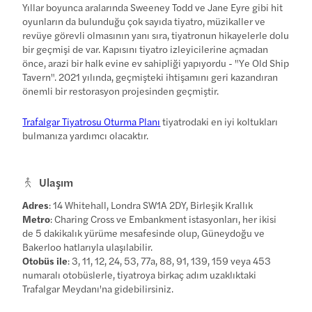
Yıllar boyunca aralarında Sweeney Todd ve Jane Eyre gibi hit
oyunların da bulunduğu çok sayıda tiyatro, müzikaller ve
revüye görevli olmasının yanı sıra, tiyatronun hikayelerle dolu
bir geçmişi de var. Kapısını tiyatro izleyicilerine açmadan
önce, arazi bir halk evine ev sahipliği yapıyordu - "Ye Old Ship
Tavern". 2021 yılında, geçmişteki ihtişamını geri kazandıran
önemli bir restorasyon projesinden geçmiştir.
Trafalgar Tiyatrosu Oturma Planı
tiyatrodaki en iyi koltukları
bulmanıza yardımcı olacaktır.
Ulaşım
Adres
: 14 Whitehall, Londra SW1A 2DY, Birleşik Krallık
Metro
: Charing Cross ve Embankment istasyonları, her ikisi
de 5 dakikalık yürüme mesafesinde olup, Güneydoğu ve
Bakerloo hatlarıyla ulaşılabilir.
Otobüs ile
: 3, 11, 12, 24, 53, 77a, 88, 91, 139, 159 veya 453
numaralı otobüslerle, tiyatroya birkaç adım uzaklıktaki
Trafalgar Meydanı'na gidebilirsiniz.