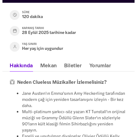
SÜRE
120 dakika
KAPANIŞ TARIHI
28 Eylül 2025 tarihine kadar
YAŞ SINIRI
Her yaş için uygundur
Hakkında
Mekan
Biletler
Yorumlar
Neden Clueless Müzikaller İzlemelisiniz?
Jane Austen'ın Emma'sının Amy Heckerling tarafından
modern çağ için yeniden tasarlanışını izleyin - Bir kez
daha.
Multi-platinum şarkıcı-söz yazarı KT Tunstall'ın orijinal
müziği ve Grammy Ödüllü Glenn Slater'ın sözleriyle
90'ların kült klasiği filmin Sihirbazlığını yeniden
yaşayın.
Esprili ve unutulmaz diyaloglar, Olivier Ödüllü Kelly