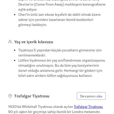
Devine'ın (Come From Away) muhteşem koreografisine
eşlik ediyor.
Cher'in ünlü sarı ekose kıyafeti de dahil olmak üzere
sahne için yeniden tasarlanan ikonik kostümleri
görmeyi bekleyin.
Yaş ve içerik kılavuzu
Tiyatroya 5 yaşından küçük çocukların girmesine izin
verilmemektedir.
Lütfen tiyatronun bir yaş sınıflandırması organizasyonu
olmadığını unutmayın. Bu da tüm yaş tavsiyelerinin
öznel olduğu anlamına gelir. Herhangi bir gösteri için
bilet satın alırken lütfen sağduyunuzu kullanın.
Trafalgar Tiyatrosu
Devamını oku
1930'da Whitehall Tiyatrosu olarak açılan
Trafalgar Tiyatrosu
90 yılı aşkın bir geçmişe sahip ikonik bir Londra mekanıdır.