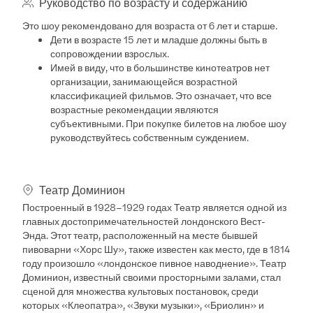
Руководство по возрасту и содержанию
Это шоу рекомендовано для возраста от 6 лет и старше.
Дети в возрасте 15 лет и младше должны быть в
сопровождении взрослых.
Имей в виду, что в большинстве кинотеатров нет
организации, занимающейся возрастной
классификацией фильмов. Это означает, что все
возрастные рекомендации являются
субъективными. При покупке билетов на любое шоу
руководствуйтесь собственным суждением.
Театр Доминион
Построенный в 1928–1929 годах Театр
является одной из
главных достопримечательностей лондонского Вест-
Энда. Этот театр, расположенный на месте бывшей
пивоварни «Хорс Шу», также известен как место, где в 1814
году произошло «лондонское пивное наводнение». Театр
Доминион, известный своими просторными залами, стал
сценой для множества культовых постановок, среди
которых «Клеопатра», «Звуки музыки», «Бриолин» и