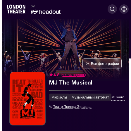
Все фотографии
4.8
(
1 980 оценок
)
MJ The Musical
+
3
more
Мюзиклы
Музыкальный автомат
Театр Принца Эдварда