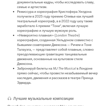
документальные кадры, чтобы исследовать славу,
семью и артистизм.
Режиссура и хореография Кристофера Уилдона
получили в 2025 году премию Оливье как лучший
театральный хореограф, а в 2022 году шоу также
заработало 4 премии "Тони", включая лучшую
хореографию и лучшую мужскую роль.
«Невероятно плавная» (
London Theatre
)
хореография, созданная Уильдоном совместно с
бывшими соавторами Джексона — Ричем и Тоне
Талауэга, — представляет собой плавные, словно
преодолевающие гравитацию танцевальные
движения, основанные на культовом стиле
Джексона.
Забронируй билеты на
MJ The Musical
в Лондоне
прямо сейчас, чтобы провести незабываемый вечер
наследия, движения и рассказов в театре Принца
Эдварда.
Лучшие музыкальные композиции
Полюбуйся, как актеры оживляют MJ и его группу,