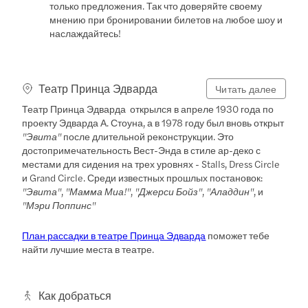
только предложения. Так что доверяйте своему
мнению при бронировании билетов на любое шоу и
наслаждайтесь!
Театр Принца Эдварда
Читать далее
Театр Принца Эдварда
открылся в апреле 1930 года по
проекту Эдварда А. Стоуна, а в 1978 году был вновь открыт
"Эвита"
после длительной реконструкции. Это
достопримечательность Вест-Энда в стиле ар-деко с
местами для сидения на трех уровнях - Stalls, Dress Circle
и Grand Circle. Среди известных прошлых постановок:
"Эвита"
,
"Мамма Миа!"
,
"Джерси Бойз"
,
"Аладдин"
, и
"Мэри Поппинс"
План рассадки в театре Принца Эдварда
поможет тебе
найти лучшие места в театре.
Как добраться