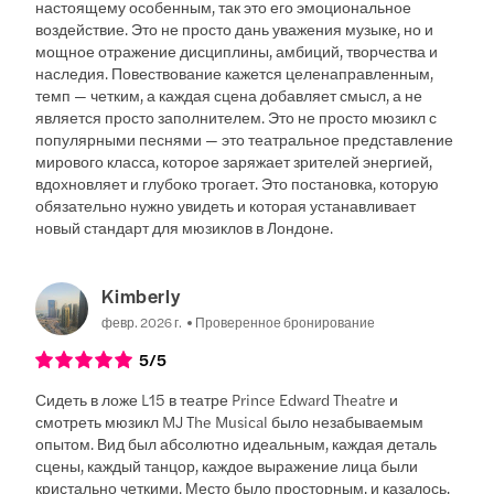
настоящему особенным, так это его эмоциональное
воздействие. Это не просто дань уважения музыке, но и
мощное отражение дисциплины, амбиций, творчества и
наследия. Повествование кажется целенаправленным,
темп — четким, а каждая сцена добавляет смысл, а не
является просто заполнителем. Это не просто мюзикл с
популярными песнями — это театральное представление
мирового класса, которое заряжает зрителей энергией,
вдохновляет и глубоко трогает. Это постановка, которую
обязательно нужно увидеть и которая устанавливает
новый стандарт для мюзиклов в Лондоне.
Kimberly
февр. 2026 г.
Проверенное бронирование
5
/5
Сидеть в ложе L15 в театре Prince Edward Theatre и
смотреть мюзикл MJ The Musical было незабываемым
опытом. Вид был абсолютно идеальным, каждая деталь
сцены, каждый танцор, каждое выражение лица были
кристально четкими. Место было просторным, и казалось,