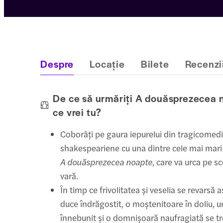
Despre
Locație
Bilete
Recenzi
De ce să urmăriți A douăsprezecea 
ce vrei tu?
Coborâți pe gaura iepurelui din tragicomedi
shakespeariene cu una dintre cele mai mari 
A douăsprezecea noapte
, care va urca pe s
vară.
În timp ce frivolitatea și veselia se revarsă as
duce îndrăgostit, o moștenitoare în doliu, 
înnebunit și o domnișoară naufragiată se t