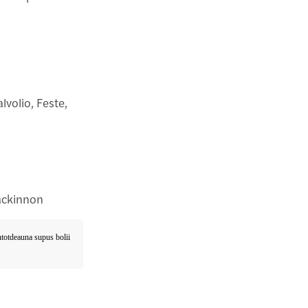
alvolio, Feste,
Mackinnon
întotdeauna supus bolii