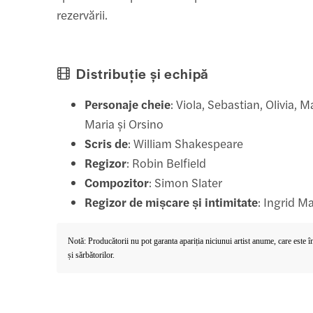
rezervării.
Distribuție și echipă
Personaje cheie
: Viola, Sebastian, Olivia, M
Maria și Orsino
Scris de
: William Shakespeare
Regizor
: Robin Belfield
Compozitor
: Simon Slater
Regizor de mișcare și intimitate
: Ingrid 
Notă: Producătorii nu pot garanta apariția niciunui artist anume, care este 
și sărbătorilor.