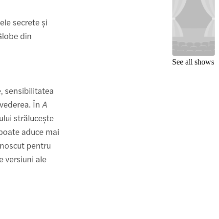
ele secrete și
 Globe din
See all shows
, sensibilitatea
 vederea. În
A
ului strălucește
 poate aduce mai
cunoscut pentru
e versiuni ale