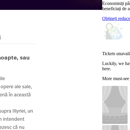
Economisiți pâ
beneficiați de a
Obțineți reduc
i
Tickets unavail
noapte, sau
Luckily, we ha
here.
ile
More must-see
opere ale sale,
cenă în această
upra Illyriei, un
un intendent
rezesc că nu