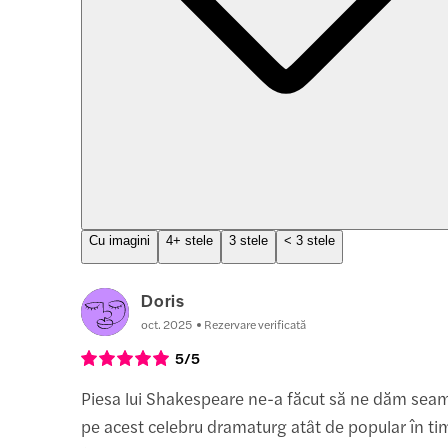
Cu imagini
4+ stele
3 stele
< 3 stele
Doris
oct. 2025
Rezervare verificată
5
/5
Piesa lui Shakespeare ne-a făcut să ne dăm seam
pe acest celebru dramaturg atât de popular în tim