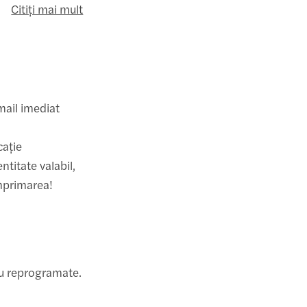
Citiți mai mult
mail imediat
cație
ntitate valabil,
imprimarea!
au reprogramate.