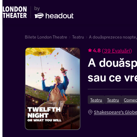
Bilete London Theatre
Teatru
A douăsprezecea noapte, s
(
39 Evaluări
)
4.8
A douăsp
sau ce vre
Teatru
Teatru
Comed
Shakespeare's Glob