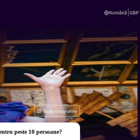
Română
GBP
Toate fotografiile
entru peste 10 persoane?