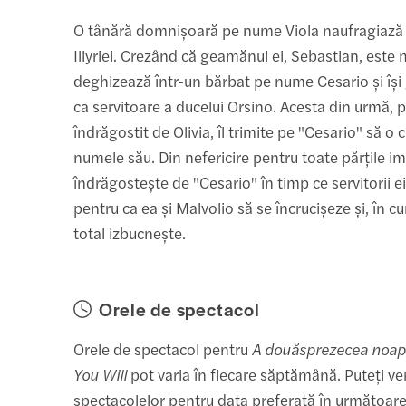
O tânără domnișoară pe nume Viola naufragiază 
Illyriei. Crezând că geamănul ei, Sebastian, este 
deghizează într-un bărbat pe nume Cesario și își
ca servitoare a ducelui Orsino. Acesta din urmă, 
îndrăgostit de Olivia, îl trimite pe "Cesario" să o 
numele său. Din nefericire pentru toate părțile imp
îndrăgostește de "Cesario" în timp ce servitorii 
pentru ca ea și Malvolio să se încrucișeze și, în c
total izbucnește.
Orele de spectacol
Orele de spectacol pentru
A douăsprezecea noap
You Will
pot varia în fiecare săptămână. Puteți ver
spectacolelor pentru data preferată în următoar