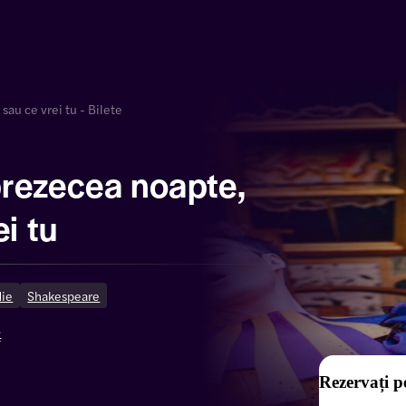
au ce vrei tu - Bilete
rezecea noapte,
i tu
ie
Shakespeare
e
Rezervați p