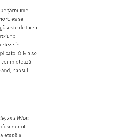
pe țărmurile
mort, ea se
 găsește de lucru
profund
curteze în
licate, Olivia se
ei complotează
urând, haosul
te, sau What
ifica orarul
ea etapă a