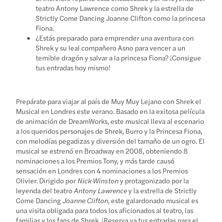
teatro Antony Lawrence como Shrek y la estrella de
Strictly Come Dancing Joanne Clifton como la princesa
Fiona.
¿Estás preparado para emprender una aventura con
Shrek y su leal compañero Asno para vencer a un
temible dragón y salvar a la princesa Fiona? ¡Consigue
tus entradas hoy mismo!
Prepárate para viajar al país de Muy Muy Lejano con Shrek el
Musical en Londres este verano. Basado en la exitosa película
de animación de DreamWorks, este musical lleva al escenario
a los queridos personajes de Shrek, Burro y la Princesa Fiona,
con melodías pegadizas y diversión del tamaño de un ogro. El
musical se estrenó en Broadway en 2008, obteniendo 8
nominaciones a los Premios Tony, y más tarde causó
sensación en Londres con 4 nominaciones a los Premios
Olivier. Dirigido por
Nick Winston
y protagonizado por la
leyenda del teatro
Antony Lawrence
y la estrella de Strictly
Come Dancing
Joanne Clifton
, este galardonado musical es
una visita obligada para todos los aficionados al teatro, las
familias y los fans de Shrek. ¡Reserva ya tus entradas para el