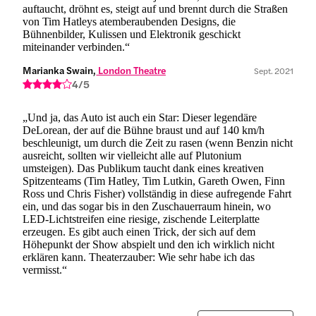
auftaucht, dröhnt es, steigt auf und brennt durch die Straßen
von Tim Hatleys atemberaubenden Designs, die
Bühnenbilder, Kulissen und Elektronik geschickt
miteinander verbinden.“
Marianka Swain,
 London Theatre
Sept. 2021
4/5
„Und ja, das Auto ist auch ein Star: Dieser legendäre
DeLorean, der auf die Bühne braust und auf 140 km/h
beschleunigt, um durch die Zeit zu rasen (wenn Benzin nicht
ausreicht, sollten wir vielleicht alle auf Plutonium
umsteigen). Das Publikum taucht dank eines kreativen
Spitzenteams (Tim Hatley, Tim Lutkin, Gareth Owen, Finn
Ross und Chris Fisher) vollständig in diese aufregende Fahrt
ein, und das sogar bis in den Zuschauerraum hinein, wo
LED-Lichtstreifen eine riesige, zischende Leiterplatte
erzeugen. Es gibt auch einen Trick, der sich auf dem
Höhepunkt der Show abspielt und den ich wirklich nicht
erklären kann. Theaterzauber: Wie sehr habe ich das
vermisst.“