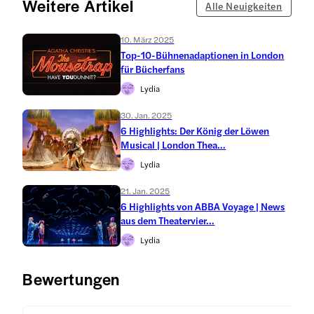
Weitere Artikel
Alle Neuigkeiten
10. März 2025
Top-10-Bühnenadaptionen in London
für Bücherfans
Lydia
30. Jan. 2025
6 Highlights: Der König der Löwen
Musical | London Thea...
Lydia
21. Jan. 2025
6 Highlights von ABBA Voyage | News
aus dem Theatervier...
Lydia
Bewertungen