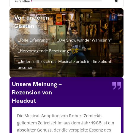
Furchtbar
18
Von anderen
Gästen
„Tolle Erfahrung“
„Die Show war der Wahnsinn“
„Hervorragende Besetzung“
„Jeder sollte sich das Musical Zurück in die Zukunft
ansehen“
Unsere Meinung –
Rezension von
Headout
Die Musical-Adaption von Robert Zemeckis
geliebtem Zeitreisefilm aus dem Jahr 1985 ist ein
absoluter Genuss, der die verspielte Essenz des