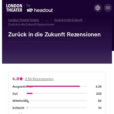
London Theatre Tickets
...
Zurück in die Zukunft
Zurück in die Zukunft Rezensionen
Zurück in die Zukunft Rezensionen
4.8
2.5k Rezensionen
Ausgezeichnet
2.2k
Gut
232
Mittelmäßig
39
Schlecht
10