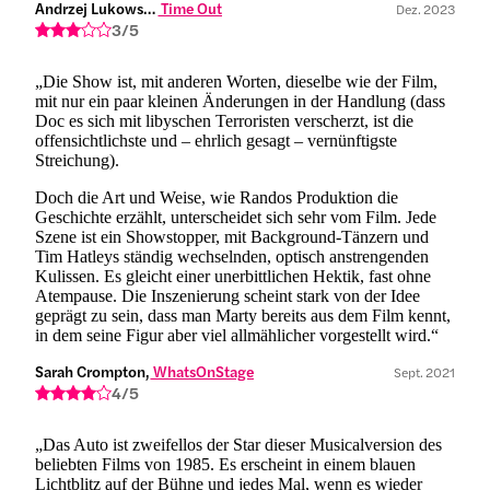
Andrzej Lukowski,
 Time Out
Dez. 2023
3/5
„Die Show ist, mit anderen Worten, dieselbe wie der Film,
mit nur ein paar kleinen Änderungen in der Handlung (dass
Doc es sich mit libyschen Terroristen verscherzt, ist die
offensichtlichste und – ehrlich gesagt – vernünftigste
Streichung).
Doch die Art und Weise, wie Randos Produktion die
Geschichte erzählt, unterscheidet sich sehr vom Film. Jede
Szene ist ein Showstopper, mit Background-Tänzern und
Tim Hatleys ständig wechselnden, optisch anstrengenden
Kulissen. Es gleicht einer unerbittlichen Hektik, fast ohne
Atempause. Die Inszenierung scheint stark von der Idee
geprägt zu sein, dass man Marty bereits aus dem Film kennt,
in dem seine Figur aber viel allmählicher vorgestellt wird.“
Sarah Crompton,
 WhatsOnStage
Sept. 2021
4/5
„Das Auto ist zweifellos der Star dieser Musicalversion des
beliebten Films von 1985. Es erscheint in einem blauen
Lichtblitz auf der Bühne und jedes Mal, wenn es wieder