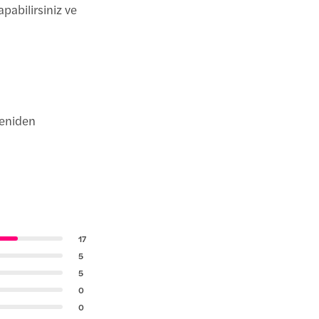
pabilirsiniz ve
yeniden
17
5
5
0
0