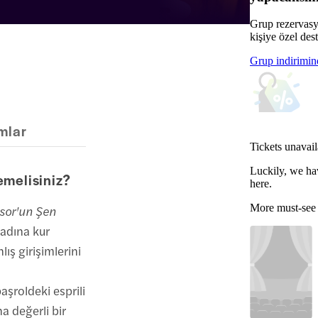
Grup rezervasy
kişiye özel dest
Grup indirimin
mlar
Tickets unavail
Luckily, we ha
emelisiniz?
here.
More must-see
sor'un Şen
kadına kur
ış girişimlerini
başroldeki esprili
na değerli bir