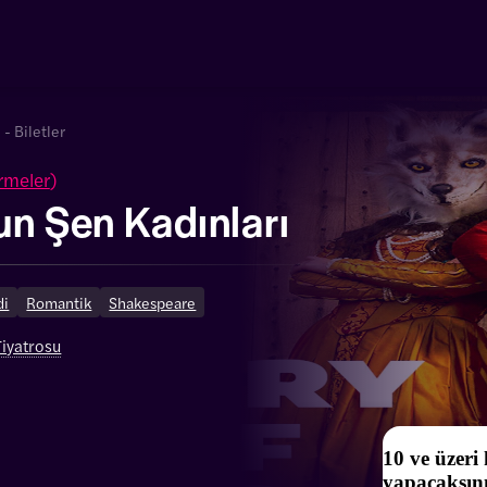
- Biletler
rmeler
)
n Şen Kadınları
di
Romantik
Shakespeare
iyatrosu
10 ve üzeri
yapacaksın