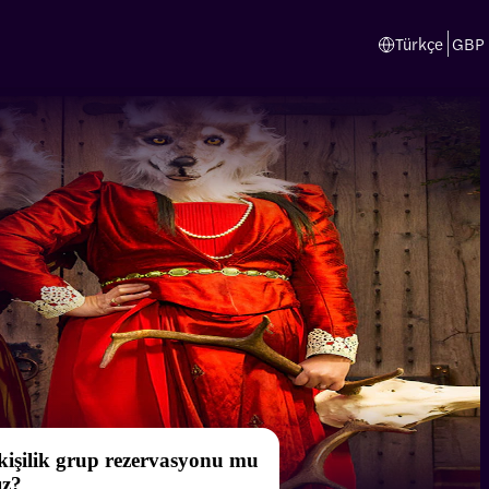
Türkçe
GBP
 kişilik grup rezervasyonu mu
ız?