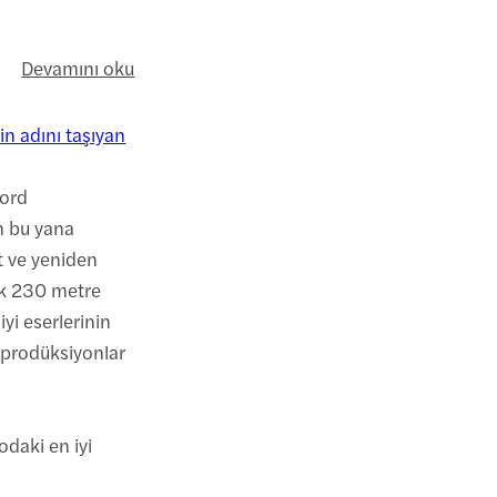
Devamını oku
n adını taşıyan
Lord
n bu yana
et ve yeniden
şık 230 metre
yi eserlerinin
 prodüksiyonlar
odaki en iyi