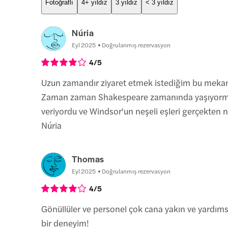
Fotoğraflı
4+ yıldız
3 yıldız
< 3 yıldız
Núria
Eyl 2025
Doğrulanmış rezervasyon
4
/5
Uzun zamandır ziyaret etmek istediğim bu mekan
Zaman zaman Shakespeare zamanında yaşıyormu
veriyordu ve Windsor'un neşeli eşleri gerçekten n
Núria
Thomas
Eyl 2025
Doğrulanmış rezervasyon
4
/5
Gönüllüler ve personel çok cana yakın ve yardıms
bir deneyim!