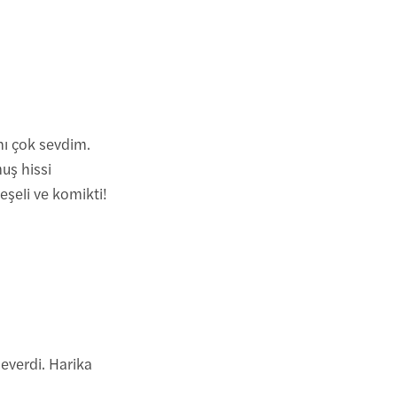
ı çok sevdim.
ş hissi
eşeli ve komikti!
everdi. Harika