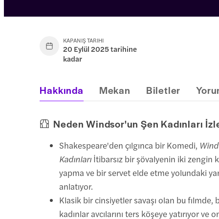
KAPANIŞ TARIHI
20 Eylül 2025 tarihine
kadar
Hakkında
Mekan
Biletler
Yoru
Neden Windsor'un Şen Kadınları İzl
Shakespeare'den çılgınca bir Komedi,
Wind
Kadınları
İtibarsız bir şövalyenin iki zengin 
yapma ve bir servet elde etme yolundaki yanl
anlatıyor.
Klasik bir cinsiyetler savaşı olan bu filmde, 
kadınlar avcılarını ters köşeye yatırıyor ve o