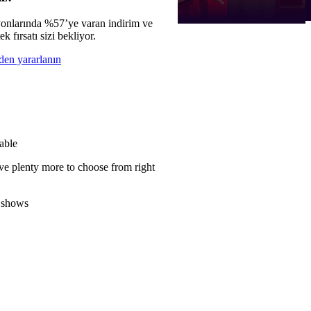
onlarında %57’ye varan indirim ve
ek fırsatı sizi bekliyor.
den yararlanın
able
ve plenty more to choose from right
 shows