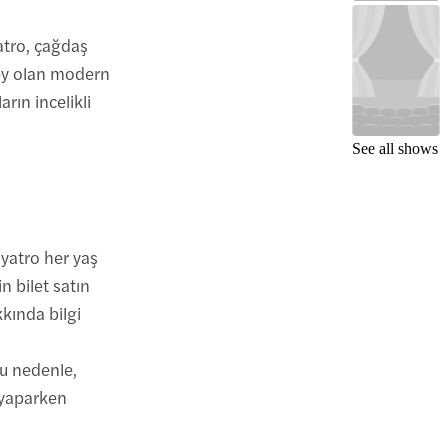
yatro, çağdaş
şey olan modern
rın incelikli
See all shows
iyatro her yaş
in bilet satın
kında bilgi
Bu nedenle,
u yaparken