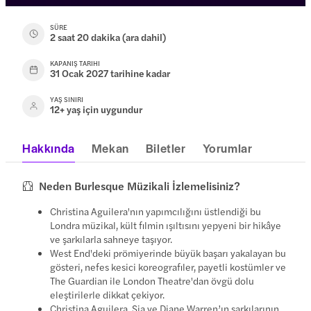
SÜRE
2 saat 20 dakika (ara dahil)
KAPANIŞ TARIHI
31 Ocak 2027 tarihine kadar
YAŞ SINIRI
12+ yaş için uygundur
Hakkında
Mekan
Biletler
Yorumlar
Neden Burlesque Müzikali İzlemelisiniz?
Christina Aguilera'nın yapımcılığını üstlendiği bu
Londra müzikal, kült filmin ışıltısını yepyeni bir hikâye
ve şarkılarla sahneye taşıyor.
West End'deki prömiyerinde büyük başarı yakalayan bu
gösteri, nefes kesici koreografiler, payetli kostümler ve
The Guardian ile London Theatre'dan övgü dolu
eleştirilerle dikkat çekiyor.
Christina Aguilera, Sia ve Diane Warren’ın şarkılarının