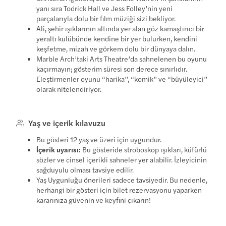
yanı sıra Todrick Hall ve Jess Folley’nin yeni
parçalarıyla dolu bir film müziği sizi bekliyor.
Ali, şehir ışıklarının altında yer alan göz kamaştırıcı bir
yeraltı kulübünde kendine bir yer bulurken, kendini
keşfetme, mizah ve görkem dolu bir dünyaya dalın.
Marble Arch’taki Arts Theatre’da sahnelenen bu oyunu
kaçırmayın; gösterim süresi son derece sınırlıdır.
Eleştirmenler oyunu “harika”, “komik” ve “büyüleyici”
olarak nitelendiriyor.
Yaş ve içerik kılavuzu
Bu gösteri 12 yaş ve üzeri için uygundur.
İçerik uyarısı:
Bu gösteride stroboskop ışıkları, küfürlü
sözler ve cinsel içerikli sahneler yer alabilir. İzleyicinin
sağduyulu olması tavsiye edilir.
Yaş Uygunluğu önerileri sadece tavsiyedir. Bu nedenle,
herhangi bir gösteri için bilet rezervasyonu yaparken
kararınıza güvenin ve keyfini çıkarın!