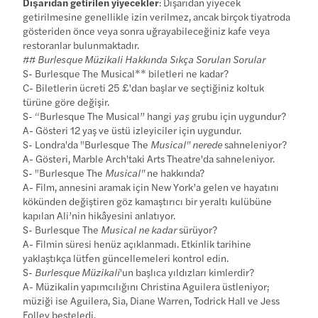
Dışarıdan getirilen yiyecekler
: Dışarıdan yiyecek
getirilmesine genellikle izin verilmez, ancak birçok tiyatroda
gösteriden önce veya sonra uğrayabileceğiniz kafe veya
restoranlar bulunmaktadır.
##
Burlesque Müzikali Hakkında Sıkça Sorulan Sorular
S- Burlesque The Musical** biletleri ne kadar?
C- Biletlerin ücreti 25 £'dan başlar ve seçtiğiniz koltuk
türüne göre değişir.
S- “Burlesque The Musical” hangi
yaş
grubu için uygundur?
A- Gösteri 12 yaş ve üstü izleyiciler için uygundur.
S- Londra'da "Burlesque The
Musical" nerede
sahneleniyor?
A- Gösteri, Marble Arch'taki Arts Theatre'da sahneleniyor.
S- "Burlesque The
Musical"
ne hakkında?
A- Film, annesini aramak için New York’a gelen ve hayatını
kökünden değiştiren göz kamaştırıcı bir yeraltı kulübüne
kapılan Ali’nin hikâyesini anlatıyor.
S- Burlesque The
Musical ne kadar
sürüyor?
A- Filmin süresi henüz açıklanmadı. Etkinlik tarihine
yaklaştıkça lütfen güncellemeleri kontrol edin.
S-
Burlesque Müzikali
'un başlıca yıldızları kimlerdir?
A- Müzikalin yapımcılığını Christina Aguilera üstleniyor;
müziği ise Aguilera, Sia, Diane Warren, Todrick Hall ve Jess
Folley besteledi.