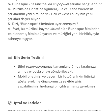
S- Burlesque
The Musical'da en popüler
şarkılar hangileridir?
A- Müzikalde Christina Aguilera, Sia ve Diane Warren’ın
şarkılarının yanı sıra Todrick Hall ve Jess Folley’nin yeni
şarkıları da yer alıyor.
S- Dizi, "Burlesque" filminden uyarlanmış mı?
A- Evet, bu müzikal, hayran
kitlesi olan
Burlesque filminden
esinlenerek, filmin dünyasını ve müziğini yeni bir hikâyeyle
sahneye taşıyor.
Biletlerin Teslimi
Bilet rezervasyonunuz tamamlandığında tarafınıza
anında e-posta onayı gönderilecektir.
Mobil biletinizi ve geçerli bir fotoğraflı kimliğinizi
göstererek mekâna sorunsuz şekilde giriş
yapabilirsiniz; herhangi bir çıktı almanız gerekmez!
İptal ve İadeler
Biletler iade edilemez, değiştirilemez veya tarihleri yeniden