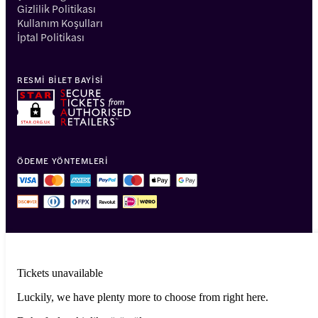
Gizlilik Politikası
Kullanım Koşulları
İptal Politikası
RESMI BILET BAYISI
ÖDEME YÖNTEMLERI
Tickets unavailable
Luckily, we have plenty more to choose from right here.
© 2014-2026 Headout Inc, 82 Nassau St #60351 New York, NY 10038