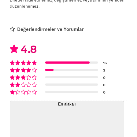
düzenlenemez.
Değerlendirmeler ve Yorumlar
4.8
16
3
0
0
0
En alakalı