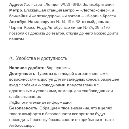
Адрес
: Уэст-стрит, Лондон WC2H 9ND, Великобритания
Метро
: Ближайшая станция метро — «Лестер-сквер», а
ближайший железнодорожный вокзал — «Чаринг-Кросс».
Автобус
: На маршрутах № 14, 19 и 38 ты выйдешь на
Чаринг-Кросс-Роуд. Автобусные линии № 24, 29 и 176
позволяют доехать до театра, откуда до него можно дойти
пешком.
Удобства и доступность
Наличие удобств
: Бар, туалеты
Доступность
: Туалеты для людей с ограниченными
возможностями, доступ для инвалидных кресел, разрешен
вход с собаками-поводырями, представления с
адаптивными условиями, помощь для слабовидящих и
слабослышащих
##Дополнительная информация
Безопасность
: Обращаем твое внимание, что в целях
твоего комфорта и безопасности все зрители будут
проходить Проверку безопасности по прибытии в Театр
Амбассадорс.