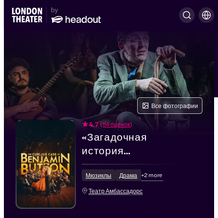
Все фотографии
4.7
(
54 оценок
)
«Загадочная
история
Бенджамина
+
2
more
Баттона» -
Мюзиклы
Драма
Мюзикл
Театр Амбассадорс