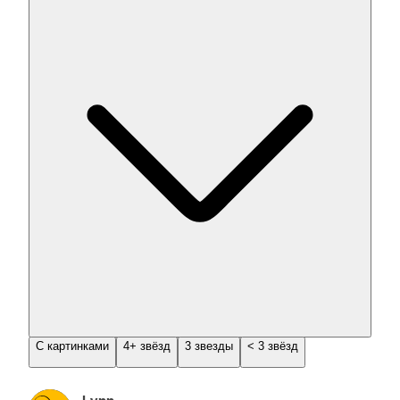
С картинками
4+ звёзд
3 звезды
< 3 звёзд
Lynn