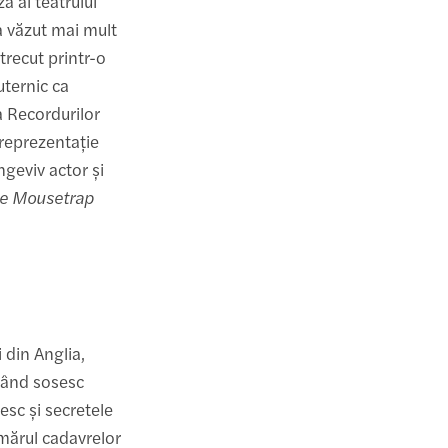
ă al teatrului
 a văzut mai mult
 trecut printr-o
ternic ca
ea Recordurilor
 reprezentație
ngeviv actor și
e Mousetrap
 din Anglia,
 Când sosesc
resc și secretele
umărul cadavrelor