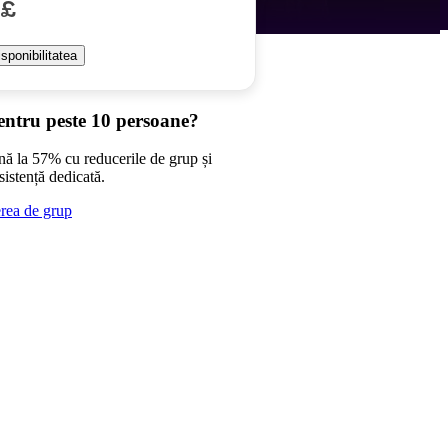
 £
isponibilitatea
entru peste 10 persoane?
nă la 57% cu reducerile de grup și
sistență dedicată.
erea de grup