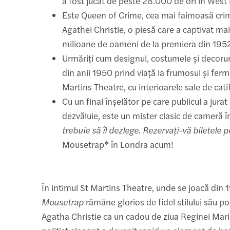
a fost jucat de peste 28.000 de ori în West
Este Queen of Crime, cea mai faimoasă cri
Agathei Christie, o piesă care a captivat ma
milioane de oameni de la premiera din 195
Urmăriți cum designul, costumele și decoru
din anii 1950 prind viață la frumosul și fer
Martins Theatre, cu interioarele sale de cati
Cu un final înșelător pe care publicul a jurat 
dezvăluie, este un mister clasic de cameră î
trebuie să îl dezlege. Rezervați-vă biletele 
Mousetrap* în Londra acum!
În intimul St Martins Theatre, unde se joacă din 
Mousetrap
rămâne glorios de fidel stilului său po
Agatha Christie ca un cadou de ziua Reginei Mar