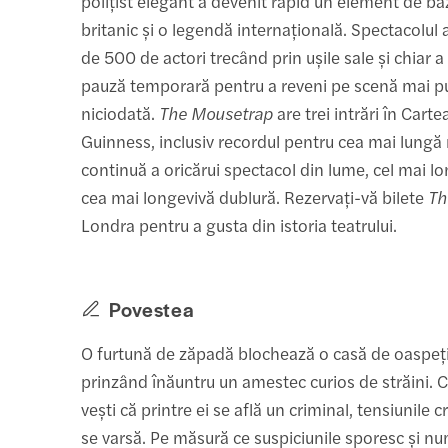
polițist elegant a devenit rapid un element de baz
britanic și o legendă internațională. Spectacolul
de 500 de actori trecând prin ușile sale și chiar a
pauză temporară pentru a reveni pe scenă mai pu
niciodată.
The Mousetrap
are trei intrări în Cart
Guinness, inclusiv recordul pentru cea mai lungă
continuă a oricărui spectacol din lume, cel mai lo
cea mai longevivă dublură. Rezervați-vă bilete
Th
Londra pentru a gusta din istoria teatrului.
Povestea
O furtună de zăpadă blochează o casă de oaspeți
prinzând înăuntru un amestec curios de străini.
vești că printre ei se află un criminal, tensiunile c
se varsă. Pe măsură ce suspiciunile sporesc și n