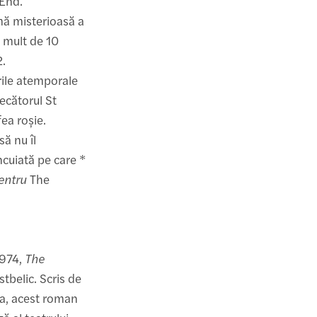
 End.
mă misterioasă a
i mult de 10
2.
rile atemporale
mecătorul St
fea roșie.
să nu îl
ncuiată pe care *
pentru
The
1974,
The
stbelic. Scris de
ia, acest roman