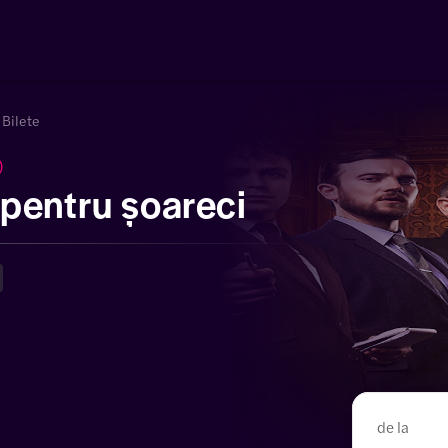
 Bilete
)
pentru șoareci
de la