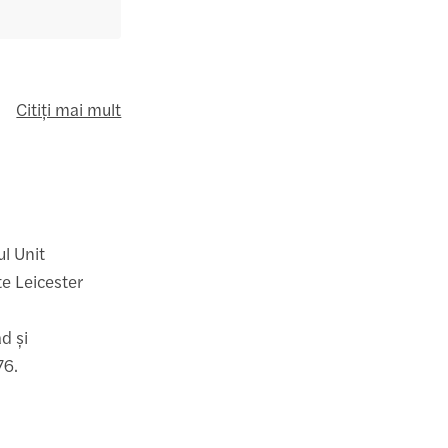
Citiți mai mult
l Unit
te Leicester
d și
76.