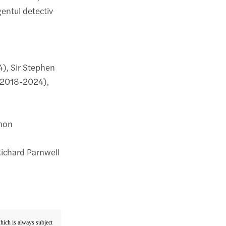
entul detectiv
4), Sir Stephen
(2018-2024),
mon
Richard Parnwell
which is always subject