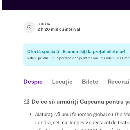
DURATA
2 h 20 min cu interval
Ofertă specială : Economisiți la prețul biletelor!
Valabil pentru luni - Spectacole de joi între 1 mai - 13 iulie 2023. Grăb
Despre
Locație
Bilete
Recenzi
De ce să urmăriți Capcana pentru ș
Alăturați-vă unui fenomen global cu
The Mo
Londra, cel mai longeviv spectacol de teatr