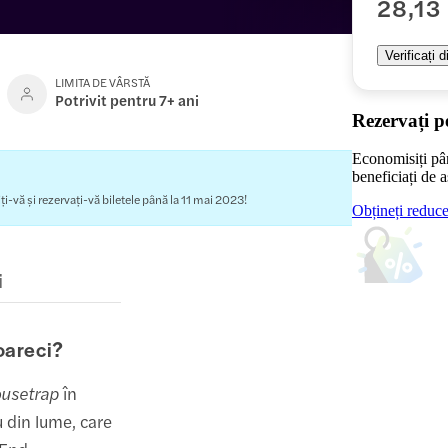
28,13
Verificați d
LIMITA DE VÂRSTĂ
Potrivit pentru 7+ ani
Rezervați p
Economisiți pâ
beneficiați de a
iți-vă și rezervați-vă biletele până la 11 mai 2023!
Obțineți reduc
i
oareci?
usetrap
în
u din lume, care