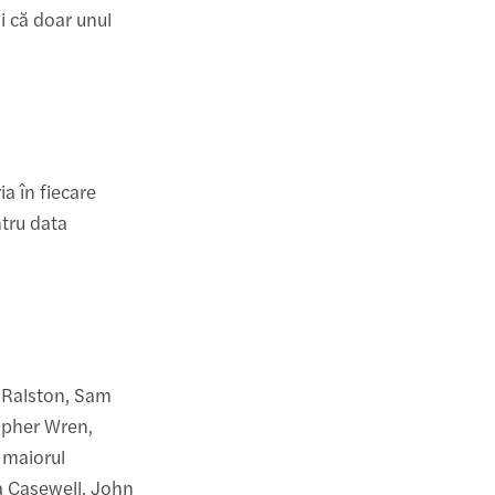
și că doar unul
ia în fiecare
ntru data
 Ralston, Sam
topher Wren,
 maiorul
 Casewell, John