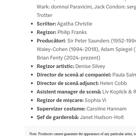
Wark: domnul Paravicini, Jack Condon: serg
Trotter
Scriitor:
Agatha Christie
Regizor:
Philip Franks
Producători
: Sir Peter Saunders (1952-199
Waley-Cohen (1994-2018), Adam Spiegel 
Brian Fenty (2024-prezent)
Regizor artistic:
Denise Silvey
Director de scenă al companiei:
Paula Sal
Director de scenă adjunct:
Helen Cobb
Asistent manager de scenă:
Liv Koplick & 
Regizor de mișcare:
Sophia Vi
Supervizor costume:
Caroline Hannam
Șef de garderobă:
Janet Hudson-Holt
Note: Producers cannot guarantee the appearance of any particular artist, 