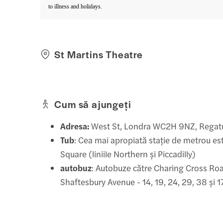
to illness and holidays.
St Martins Theatre
Cum să ajungeți
Adresa:
West St, Londra WC2H 9NZ, Regatu
Tub
: Cea mai apropiată stație de metrou es
Square (liniile Northern și Piccadilly)
autobuz
: Autobuze către Charing Cross Roa
Shaftesbury Avenue - 14, 19, 24, 29, 38 și 1