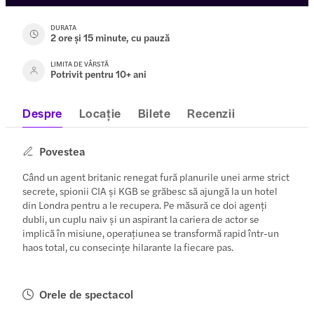
DURATA
2 ore și 15 minute, cu pauză
LIMITA DE VÂRSTĂ
Potrivit pentru 10+ ani
Despre
Locație
Bilete
Recenzii
Povestea
Când un agent britanic renegat fură planurile unei arme strict
secrete, spionii CIA și KGB se grăbesc să ajungă la un hotel
din Londra pentru a le recupera. Pe măsură ce doi agenți
dubli, un cuplu naiv și un aspirant la cariera de actor se
implică în misiune, operațiunea se transformă rapid într-un
haos total, cu consecințe hilarante la fiecare pas.
Orele de spectacol