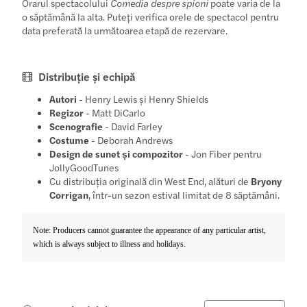
Orarul spectacolului
Comedia despre spioni
poate varia de la
o săptămână la alta. Puteți verifica orele de spectacol pentru
data preferată la următoarea etapă de rezervare.
Distribuție și echipă
Autori
- Henry Lewis și Henry Shields
Regizor
- Matt DiCarlo
Scenografie
- David Farley
Costume
- Deborah Andrews
Design de sunet și compozitor
- Jon Fiber pentru
JollyGoodTunes
Cu distribuția originală din West End, alături de
Bryony
Corrigan
, într-un sezon estival limitat de 8 săptămâni.
Note: Producers cannot guarantee the appearance of any particular artist,
which is always subject to illness and holidays.