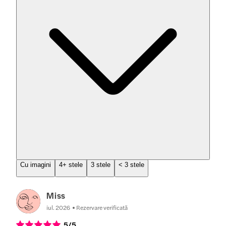
Cu imagini
4+ stele
3 stele
< 3 stele
Miss
iul. 2026
Rezervare verificată
5
/5