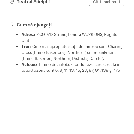
Teatrul Adelphi
Citiți mai mult
Cum să ajungeți
Adresă
: 409-412 Strand, Londra WC2R 0NS, Regatul
Unit
Tren
: Cele mai apropiate stații de metrou sunt Charing
Cross (liniile Bakerloo și Northern) și Embankment
(liniile Bakerloo, Northern, District și Circle).
Autobuz
: Liniile de autobuz londoneze care circulă în
această zonă sunt 6, 9, 11, 13, 15, 23, 87, 91, 139 și 176