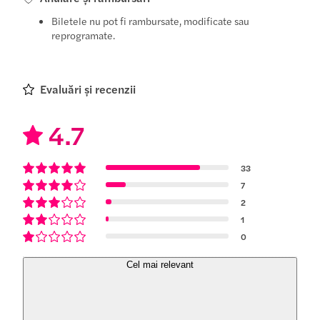
Biletele nu pot fi rambursate, modificate sau
reprogramate.
Evaluări și recenzii
4.7
33
7
2
1
0
Cel mai relevant