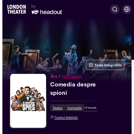
Toate fotografiile
4.7
(
43 Evaluări
)
Comedia despre
spioni
+
1
more
Teatru
Comedie
Teatrul Adelphi