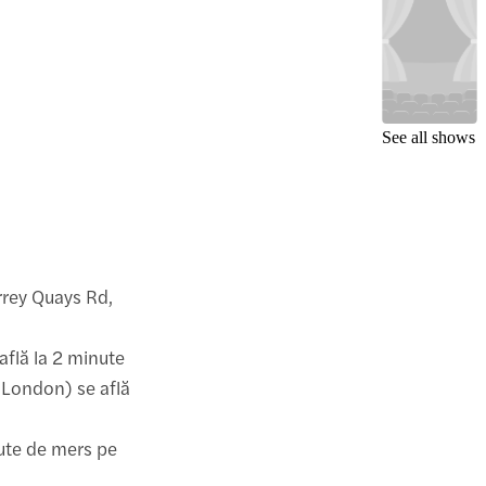
See all shows
urrey Quays Rd,
 află la 2 minute
t London) se află
nute de mers pe