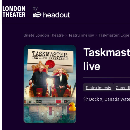
Bilete London Theatre
Teatru imersiv
Taskmaster: Exper
Taskmast
live
Teatru imersiv
Comed
Dock X, Canada Wate