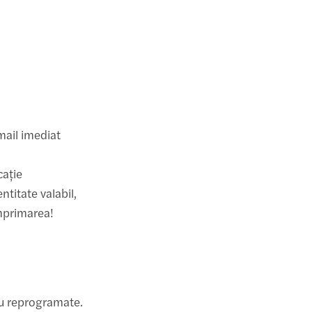
mail imediat
cație
ntitate valabil,
imprimarea!
au reprogramate.