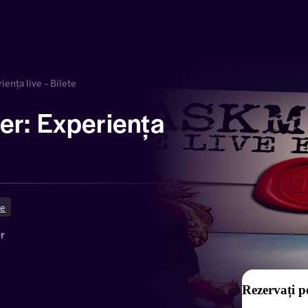
iența live - Bilete
er: Experiența
ie
r
Rezervați p