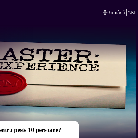
Română
GBP
entru peste 10 persoane?