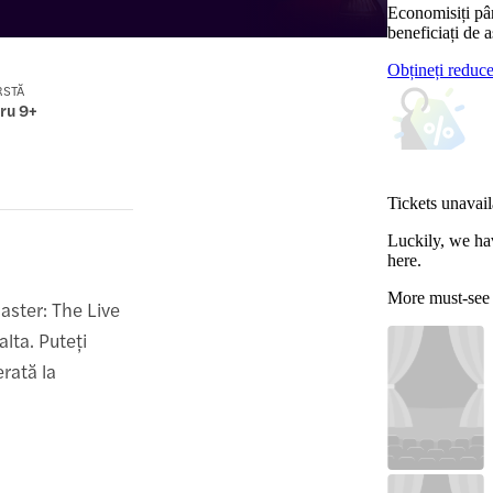
Economisiți pâ
beneficiați de a
Obțineți reduc
RSTĂ
tru 9+
Tickets unavail
Luckily, we ha
here.
More must-see
aster: The Live
lta. Puteți
erată la