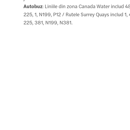
Autobuz
: Liniile din zona Canada Water includ 4
225, 1, N199, P12 / Rutele Surrey Quays includ 1, 
225, 381, N199, N381.