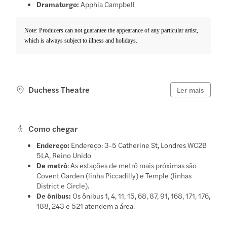
Dramaturgo:
Apphia Campbell
Note: Producers can not guarantee the appearance of any particular artist,
which is always subject to illness and holidays.
Duchess Theatre
Ler mais
Como chegar
Endereço:
Endereço: 3-5 Catherine St, Londres WC2B
5LA, Reino Unido
De metrô
: As estações de metrô mais próximas são
Covent Garden (linha Piccadilly) e Temple (linhas
District e Circle).
De ônibus:
Os ônibus 1, 4, 11, 15, 68, 87, 91, 168, 171, 176,
188, 243 e 521 atendem a área.