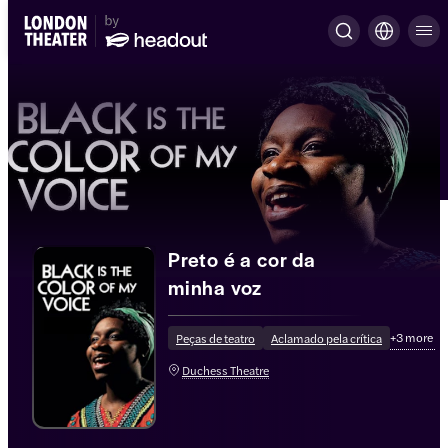
Preto é a cor da
minha voz
+
3
more
Peças de teatro
Aclamado pela crítica
Duchess Theatre