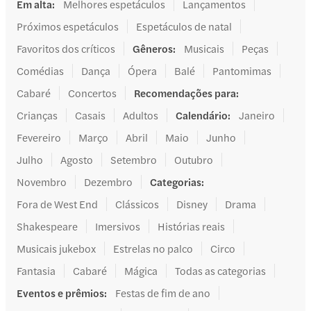
Em alta
:
Melhores espetáculos
Lançamentos
Próximos espetáculos
Espetáculos de natal
Favoritos dos críticos
Gêneros
:
Musicais
Peças
Comédias
Dança
Ópera
Balé
Pantomimas
Cabaré
Concertos
Recomendações para
:
Crianças
Casais
Adultos
Calendário
:
Janeiro
Fevereiro
Março
Abril
Maio
Junho
Julho
Agosto
Setembro
Outubro
Novembro
Dezembro
Categorias
:
Fora de West End
Clássicos
Disney
Drama
Shakespeare
Imersivos
Histórias reais
Musicais jukebox
Estrelas no palco
Circo
Fantasia
Cabaré
Mágica
Todas as categorias
Eventos e prêmios
:
Festas de fim de ano