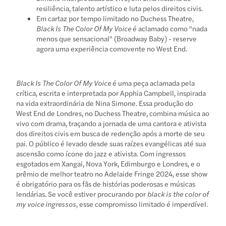
resiliência, talento artístico e luta pelos direitos civis.
Em cartaz por tempo limitado no Duchess Theatre,
Black Is The Color Of My Voice
é aclamado como "nada
menos que sensacional" (Broadway Baby) - reserve
agora uma experiência comovente no West End.
Black Is The Color Of My Voice
é uma peça aclamada pela
crítica, escrita e interpretada por Apphia Campbell, inspirada
na vida extraordinária de Nina Simone. Essa produção do
West End de Londres, no Duchess Theatre, combina música ao
vivo com drama, traçando a jornada de uma cantora e ativista
dos direitos civis em busca de redenção após a morte de seu
pai. O público é levado desde suas raízes evangélicas até sua
ascensão como ícone do jazz e ativista. Com ingressos
esgotados em Xangai, Nova York, Edimburgo e Londres, e o
prêmio de melhor teatro no Adelaide Fringe 2024, esse show
é obrigatório para os fãs de histórias poderosas e músicas
lendárias. Se você estiver procurando por
black is the color of
my voice ingressos
, esse compromisso limitado é imperdível.